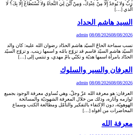
رَبِّ وَلا يُوجَدُ إِلَّا مِنْ عِنْدِكَ، وَمِنْ أَيْنَ لِيَ النَّجاةُ وَلا تُسْتَطاعُ إِلَّا بِكَ؟ لَا
الَّذي […]
السيد هاشم الحداد
admin
08/08/2026
08/08/2026
نسب سماحة الحاجّ السيّد هاشم الحدّاد رضوان الله عليه: كان والد
السيّد هاشم السيّد قاسم قد تزوّج بامّه و اسمها زينب. و تزوّج السيّد
الحدّاد بامرأة اسمها هديّة و تكنّي بامّ مهدي، و تنتمي إلى […]
العرفان والسیر والسلوك
admin
08/08/2026
08/08/2026
العرفان: هو معرفة الله عزّ وجلّ، وهي تُساوي معرفة الوجود بجميع
لوازمه وآثاره، وذلك من خلال المعرفة الشهوديّة والمسانَخة
الهوهويّة، دون الاكتفاء بالتفكير والتأمّل ومطالعة الكتب وسماع
المحاضرات من أفواه […]
معرفة الله