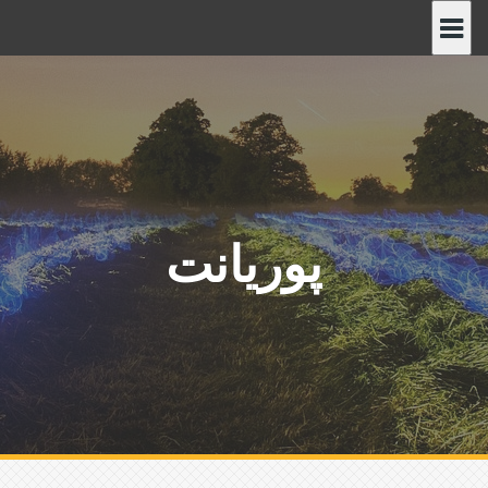
پ
ر
ش
ب
ه
م
ح
ت
و
پوریانت
ا