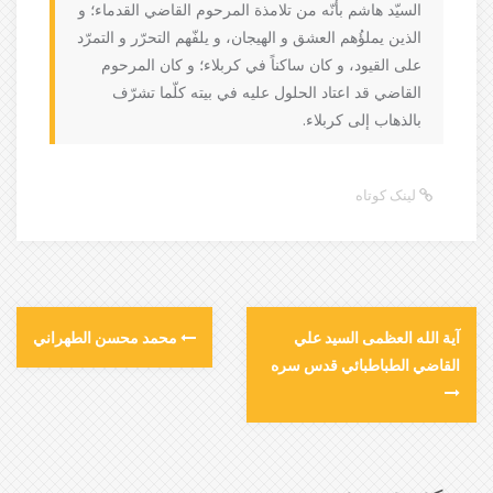
السيّد هاشم بأنّه من تلامذة المرحوم القاضي القدماء؛ و
الذين يملؤُهم العشق و الهيجان، و يلفّهم التحرّر و التمرّد
على القيود، و كان ساكناً في كربلاء؛ و كان المرحوم
القاضي قد اعتاد الحلول عليه في بيته كلّما تشرّف
بالذهاب إلى كربلاء.
لینک کوتاه
آية الله العظمى السيد علي
محمد محسن الطهراني
القاضي الطباطبائي قدس سره