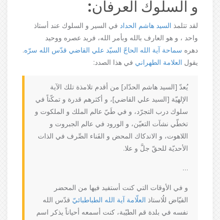
و السلوك العرفان:
لقد تتلمذ
السيد هاشم الحداد
في السير و السلوك عند أستاذ
واحد ، و هو العارف بالله وبأمر الله، فريد عصره ووحيد
دهره
سماحة آیة ‌الله الحاجّ السیّد علي القاضي قدّس الله سرّه
.
يقول
العلامة الطهراني
في هذا الصدد:
يُعدّ [السيد هاشم الحدّاد] من أقدم تلامذة تلك الآية
الإلهيّة [السيد علي القاضي]، و أكثرهم قدرة و تمكّناً في
سلوك درب التجرّد، و في طَيّ عالم الملك و الملكوت و
تخطّي نشآت التعيّن، و الورود في عالم الجبروت و
اللاهوت، و الاندكاك المحض و الفَناء الصِّرف في الذات
الأحديّة للحقّ جلَّ و علا.
…
و في الأوقات التي كنت أستفيد فيها من المحضر
الفيّاض للُاستاذ
العلّامة آية الله الطباطبائيّ
قدّس الله
نفسه في بلدة قم الطيّبة، كنت أسمعه أحياناً يذكر اسم