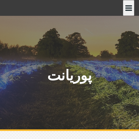
پ
ر
ش
ب
ه
م
ح
ت
و
پوریانت
ا