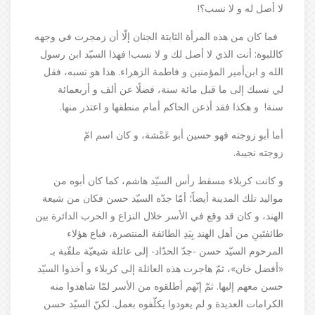
لا أصل له و لا نسب؟!
فما كان من هذه المرأة الثابتة الجنان إلّا أن زمجرت في وجهه
كاللبوة: أنت الذي لا أصل لك و لا نسب! فهذا السيّد ابن رسول
الله و ابن‌أمير المؤمنين و فاطمة الزهراء. هذا هو نسبه، فقل
لي نسبك إلى ما قبل مائة سنة، فضلًا عن ألف و أربعمائة
سنة!
و هكذا فقد أذعن الحاكم أمام منطقها و اعتذر منها.
أما أبو زوجته فهو
حسين أبو عَمْشة، و كان اسم امّ
زوجته نجيبة.
و كانت كربلاء مسقط رأس السيّد هاشم، كما كان أبوه من
مواليد تلك المدينة أيضاً؛ أمّا جدّه السيّد حسن فكان من شيعة
الهند، و كان قد وقع في الأسر خلال النزاع و الحرب الدائرة بين
طائفتَينِ من أهل الهند بِيَدِ الطائفة المنتصرة، فباع هؤلاء
المرحوم السيّد حسن -جدّ الحدّاد- إلى عائلة شيعيّة ملقّبة بـ
«
أفضل خان»، ثمّ هاجرت هذه العائلة إلى كربلاء و أخذوا السيّد
حسن معهم إليها. ثمّ إنّهم أطلقوه من الأسر لمّا شاهدوا منه
الكرامات العديدة و لم يعودوا يكلّفوه بعمل. لكنّ السيّد حسن