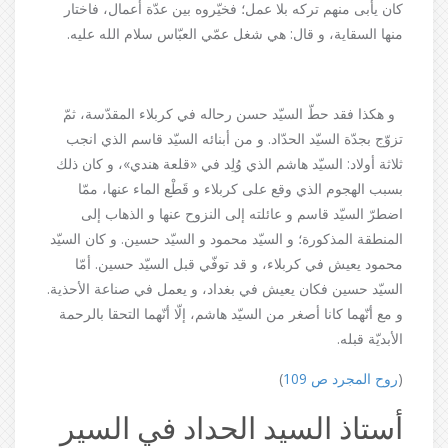
كان يأبى منهم تركه بلا عمل؛ فخيّروه بين عدّة أعمال، فاختار
منها السقاية، و قال: هي شغل عمّي العبّاس سلام الله عليه.
و هكذا فقد حطّ السيّد حسن رحاله في كربلاء المقدّسة، ثمّ
تزوّج بجدّة السيّد الحدّاد. و من أبنائه السيّد قاسم الذي انجب
ثلاثة أولاد: السيّد هاشم الذي وُلِد في «قلعة هندي»، و كان ذلك
بسبب الهجوم الذي وقع على كربلاء و قَطْع الماء عنها، ممّا
اضطرّ السيّد قاسم و عائلته إلى النزوح عنها و الذهاب إلى
المنطقة المذكورة؛ و السيّد محمود و السيّد حسين. و كان السيّد
محمود يعيش في كربلاء، و قد توفّي قبل السيّد حسين. أمّا
السيّد حسين فكان يعيش في بغداد، و يعمل في صناعة الأحذية.
و مع أنّهما كانا أصغر من السيّد هاشم، إلّا أنّهما التحقا بالرحمة
الأبديّة قبله.
(
روح المجرد ص 109
)
أستاذ السيد الحداد في السير