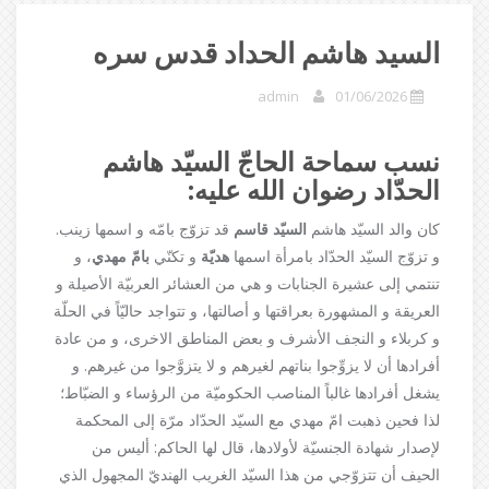
السيد هاشم الحداد قدس سره
admin
01/06/2026
نسب سماحة الحاجّ السيّد هاشم
الحدّاد رضوان الله عليه:
كان والد السيّد هاشم
السيّد قاسم
قد تزوّج بامّه و اسمها زينب.
و تزوّج السيّد الحدّاد بامرأة اسمها
هديّة
و تكنّي
بامّ مهدي
، و
تنتمي إلى عشيرة الجنابات و هي من العشائر العربيّة الأصيلة و
العريقة و المشهورة بعراقتها و أصالتها، و تتواجد حاليّاً في الحلّة
و كربلاء و النجف الأشرف و بعض المناطق الاخرى، و من عادة
أفرادها أن لا يزوِّجوا بناتهم لغيرهم و لا يتزوَّجوا من غيرهم. و
يشغل أفرادها غالباً المناصب الحكوميّة من الرؤساء و الضبّاط؛
لذا فحين ذهبت امّ مهدي مع السيّد الحدّاد مرّة إلى المحكمة
لإصدار شهادة الجنسيّة لأولادها، قال لها الحاكم: أليس من
الحيف أن تتزوّجي من هذا السيّد الغريب الهنديّ المجهول الذي