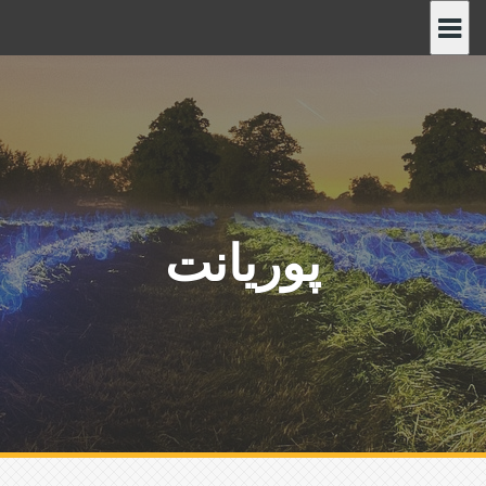
پ
ر
ش
ب
ه
م
ح
ت
و
پوریانت
ا