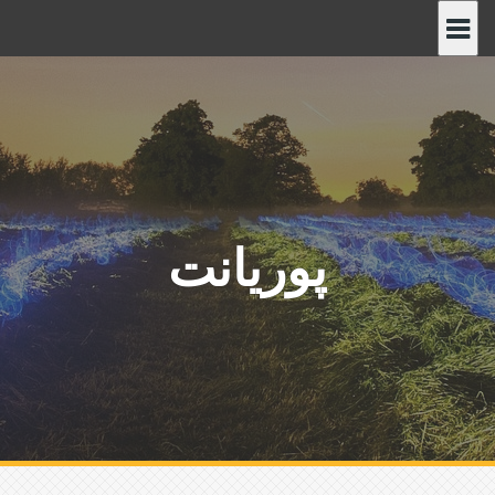
پ
ر
ش
ب
ه
م
ح
ت
و
پوریانت
ا