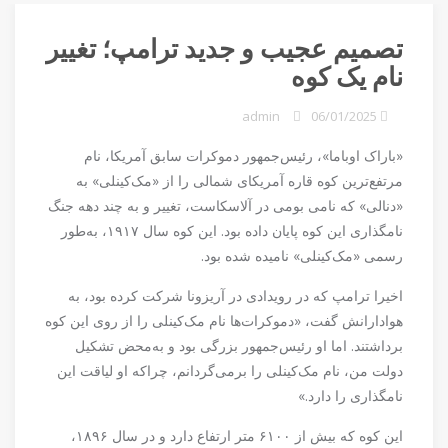
تصمیم عجیب و جدید ترامپ؛ تغییر
نام یک کوه
admin
06/01/2025
«باراک اوباما»، رئیس‌جمهور دموکرات سابق آمریکا، نام
مرتفع‌ترین کوه قاره آمریکای شمالی را از «مک‌کینلی» به
«دنالی» که نامی بومی در آلاسکاست، تغییر و به چند دهه جنگ
نامگذاری این کوه پایان داده بود. این کوه سال ۱۹۱۷، به‌طور
رسمی «مک‌کینلی» نامیده شده بود.
اخیرا ترامپ که در رویدادی در آریزونا شرکت کرده بود، به
هوادارانش گفت، «دموکرات‌ها نام مک‌کینلی را از روی این کوه
برداشتند. اما او رئیس‌جمهور بزرگی بود و به‌محض تشکیل
دولت من، نام مک‌کینلی را برمی‌گردانم، چراکه او لیاقت این
نامگذاری را دارد.»
این کوه که بیش از ۶۱۰۰ متر ارتفاع دارد و در سال ۱۸۹۶،‌