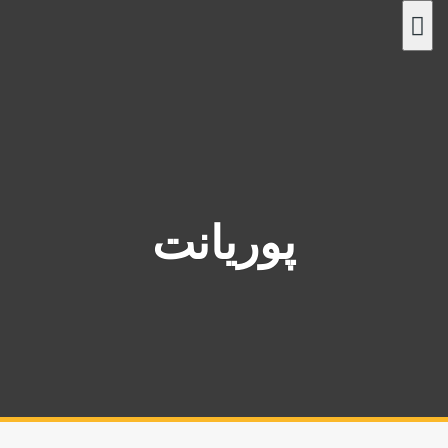
پ
ر
ش
ب
ه
م
ح
ت
و
پوریانت
ا