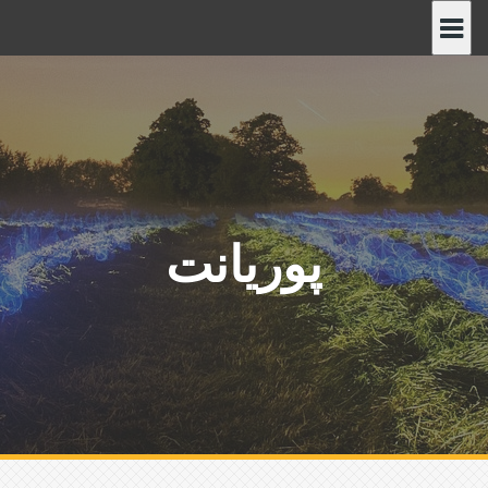
پ
ر
ش
ب
ه
م
ح
ت
و
پوریانت
ا