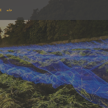
پ
ر
خانه
E
ش
ب
ه
م
ح
ت
و
ا