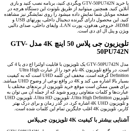
با خرید GTV-50PU742N وبگردی کنید، برنامه نصب کنید و بازی
آنلاین کنید. همچنین میتوانید از طریق بلوتوث این دستگاه هرچه در
صفحه موبایل شما نمایش داده میشود را روی نمایشگر نیز مشاهده
کنید. این محصول دارای گیرنده دیجیتال داخلی، پورتهای USB و
HDMI، خروجی هدفون، پورت LAN، وایفای داخلی، صدای دالبی
ویژن و پنل ال ای دی است.
تلویزیون جی پلاس 50 اینچ 4K مدل GTV-
50PU742N
مدل GTV-50PU742N یک تلویزیون با قابلیت اولترا اچ دی یا 4 کی
است. در واقع تلویزیون 4K نام خود را از عبارت Ultra High
Definition گرفته است. مخفف این کلمه UHD است که به کیفیت
بسیار بالا اشاره می کند و 4K در واقع نوعی از وضوح UHD میباشد.
برای همین ممکن است موقع خرید تلویزیون از برندهای مختلف با
عبارت‌ها و کلمات متفاوتی روبرو شوید که از جمله آن می توان به
تلویزیون Ultra High Definition، تلویزیون Ultra HD، تلویزیون UHD
و تلویزیون 4K UHD اشاره کرد. در گذر زمان و برای درک بهتر
کاربر، تلویزیون 4K اغلب جایگزین تمام این کلمات شده است.
آشنایی بیشتر با کیفیت 4K تلویزیون جی‌پلاس