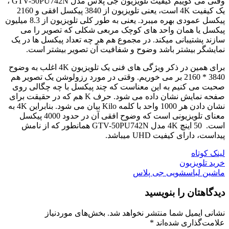
وقتی می گوییم کیفیت تلویزیون جی پلاس مدل GTV-50PU742N ،
یک کیفیت 4K است، یعنی تلویزیون از 3840 پیکسل افقی و 2160
پیکسل عمودی بهره میبرد. یعنی به طور کلی تلویزیون از 8.3 میلیون
پیکسل یا همان واحد های کوچک مربعی شکلی که تصویر را می
سازند پشتیبانی میکند. در مجموع هم هر چه تعداد پیکسل ها در یک
نمایشگر بیشتر باشد وضوح و شفافیت آن تصویر بیشتر است.
برای همین در ذکر ویژگی های فنی یک تلویزیون 4K اغلب به وضوح
3840 * 2160 بر می خوریم. وقتی در مورد رزولوشن یک تصویر هم
صحبت می کنیم به این معناست که چند پیکسل با چه چگالی روی
صفحه نمایش نشان داده می شود. حرف K هم که در حقیقت برای
نشان دادن هر 1000 واحد با کلمه Kilo بیان می شود. بنابراین 4K به
معنای تلویزیونی است که وضوح افقی آن در حدود 4000 پیکسل
است. 50 اینچ 4K مدل GTV-50PU742N همانطور که از نامش
پیداست، دارای کیفیت UHD میباشد.
لینک کوتاه
خرید تلویزیون
ماشین لباسشویی جی پلاس
دیدگاهتان را بنویسید
نشانی ایمیل شما منتشر نخواهد شد.
بخش‌های موردنیاز
علامت‌گذاری شده‌اند
*