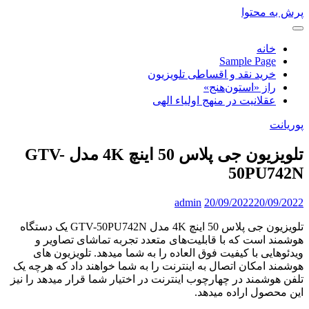
پرش به محتوا
خانه
Sample Page
خرید نقد و اقساطی تلویزیون
راز «استون‌هنج»
عقلانیت در منهج اولیاء الهی
پوریانت
تلویزیون جی پلاس 50 اینچ 4K مدل GTV-
50PU742N
admin
20/09/2022
20/09/2022
تلویزیون جی پلاس 50 اینچ 4K مدل GTV-50PU742N یک دستگاه
هوشمند است که با قابلیت‌های متعدد تجربه تماشای تصاویر و
ویدئوهایی با کیفیت فوق العاده را به شما میدهد. تلویزیون های
هوشمند امکان اتصال به اینترنت را به شما خواهند داد که هرچه یک
تلفن هوشمند در چهارچوب اینترنت در اختیار شما قرار میدهد را نیز
این محصول اراده میدهد.