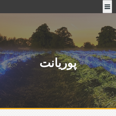
پ
ر
ش
ب
ه
م
ح
ت
و
پوریانت
ا