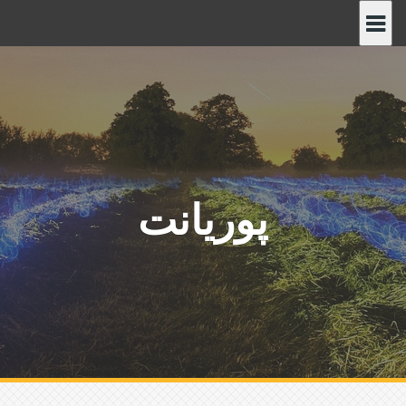
پ
ر
ش
ب
ه
م
ح
ت
و
پوریانت
ا