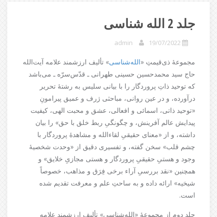
جلد 2 الله شناسی
admin
19/07/2022
مجموعۀ ذی‌قیمتِ «
الله‌شناسی
» تألیف ارزشمند علامه آیت‌الله
حاج سید محمد‌حسین حسینی طهرانی ـ قدّس‌سرّه ـ می‌باشد
که توحید ذاتِ پروردگار را با بیانی سلیس به رشتۀ تحریر
درآورده، و در عین روانی، مباحثی ژرف و عمیق پیرامونِ
«توحید ذاتی، اسمائی و افعالی، عشق و محبت الهی، کیفیت
پیدایش عالم آفرینش، و چگونگیِ ربط خلق با حق» را بیان
داشته، و از «معنای حقیقیِ لقاء‌الله و مشاهدۀ پروردگار با
چشم قلب» سخن گفته، و تفسیری دقیق از «وحدت شخصیۀ
وجود و هستیِ حقیقیِ پروردگار و هستی مجازیِ خلایق» و
همچنین «نقد بررسیِ آراء برخی فِرَق و مذاهب، خصوصاً
شیخیه» ارائه داده و به ساحتِ علم و معرفت تقدیم شده
است.
جلد دوم از مجموعۀ «الله‌شناسی» تألیف ارزشمند علامه