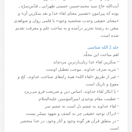
آیت‌الله حاج سید محمد‌حسین حسینی طهرانی ـ قدّس‌سرّه ـ
بوده که پیرامونِ «تفسیر معنای لقاء خدا و نقد منکرین آن» و
«معنای حقیقی وحدت شخصیه وجود» با قلمی روان و شواهدی
متقن به رشتۀ تحریر درآمده و به ساحت علم و معرفت تقدیم
شده است.
جلد 2 الله شناسی
اهم مباحث این مجلّد:
• منکرین لقاء خدا زیان‌بارترینِ مردم‌اند
• تنزیه صرف خداوند، موجب تعطیل اوست
• غیر از طریق «لقاء الله» همۀ راه‌های شناخت خداوند، کج و
معوج و تاریک است
• با انکار لقاء خداوند، اساس دین و شریعت فرو می‌ریزد
• عظمت مقام توحیدی امیرالمؤمنین علیه‌السلام
• لقاء خداوند به چشم دل است نه چشم سر
• ادراک توحید حقیقی جز به کشف و شهود میسّر نیست
• در منطق قرآن هر گونه وجود و آثار وجود، در خدا منحصر
است