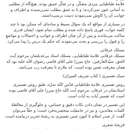
علامۀ طباطبایی مردى متفكّر، و در تفكّر عميق بودند. هيچ‌گاه از مطلبى
به آسانى عبور نمی‌‏كردند؛ و تا به عمق مطلب نمی‌‏رسيدند و اطراف و
جوانب آن را كاوش نمی‌‏نمودند دست برنمی‌‏داشتند.
در بسيارى از مواقع كه يك سؤال بسيط و ساده‏‌اى که ممكن بود با چند
كلمه جواب، فورى پاسخ داده شده و مطلب تمام شود، ايشان قدرى
ساكت می‌‏ماندند و پس از آن چنان اطراف و جوانب و احتمالات و مواضعِ
ردّ و قبول را بررسى و بحث می‌‏نمودند كه حكم يك درس را پيدا می‌‏كرد.
مسلک عرفانی
مسلك عرفانى علامۀ طباطبایی، مسلك استاد بى‌عديلشان مرحوم آيت
‌الحق، سيّد‌العارفين، حاج ميرزا على آقاى قاضى‏ رضوان اللَه علیه بود كه
همان معرفت نفس بوده است، كه ملازم با معرفت رب می‌باشد.
سبک تفسیری ( کتاب شریف المیزان):
روش تفسیری علامۀ طباطبایی قدّس اللَه سرّه، طبق روش تفسیری
استادشان در عرفان، مرحوم آیت اللَه حاج میرزا علی آقای قاضی بوده
است که تفسیر آیات به آیات است.
این تفسیر در نشان دادن نکات دقیق و حساس، و جلوگیری از مغالطۀ
کلمات معاندین، و نیز در جامعیّت منحصربه‌فرد است؛ و حقّاً می‌توان
گفت: از صدر اسلام تا کنون چنین تفسیری به رشتۀ تحریر درنیامده است.
قریحۀ شعری