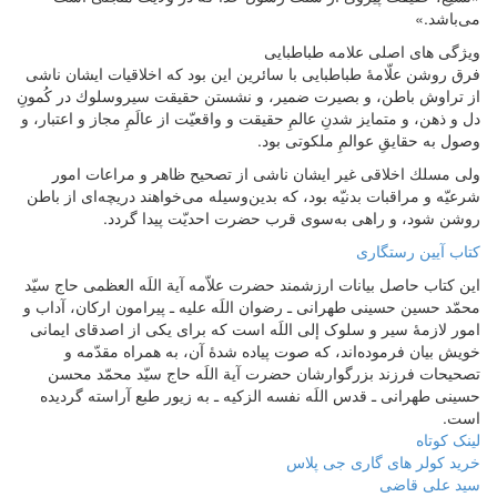
می‌‏باشد.»
ویژگی های اصلی علامه طباطبایی
فرق روشن علّامۀ طباطبایى با سائرين اين بود كه اخلاقيات ايشان ناشى
از تراوش باطن، و بصيرت ضمير، و نشستن حقيقت سيروسلوك در كُمونِ
دل و ذهن، و متمايز شدنِ عالمِ حقيقت و واقعيّت از عالَمِ مجاز و اعتبار، و
وصول به حقایقِ عوالمِ ملكوتى بود.
ولى مسلك اخلاقى غير ايشان ناشى از تصحيح ظاهر و مراعات امور
شرعيّه و مراقبات بدنيّه بود، كه بدين‌وسيله می‌‏خواهند دريچه‌‏اى از باطن
روشن شود، و راهى به‌سوى قرب حضرت احديّت پيدا گردد.
کتاب آیین رستگاری
این کتاب حاصل بیانات ارزشمند حضرت علاّمه آیة اللَه العظمی حاج سیّد
محمّد حسین حسینی طهرانی ـ رضوان اللَه علیه ـ پیرامون ارکان، آداب و
امور لازمۀ سیر و سلوک إلی اللَه است که برای یکی از اصدقای ایمانی
خویش بیان فرموده‌اند، که صوت پیاده شدۀ آن، به همراه مقدّمه و
تصحیحات فرزند بزرگوارشان حضرت آیة اللَه حاج سیّد محمّد محسن
حسینی طهرانی ـ قدس اللَه نفسه الزکیه ـ به زیور طبع آراسته گردیده
است.
لینک کوتاه
خرید کولر های گاری جی پلاس
سید علی قاضی