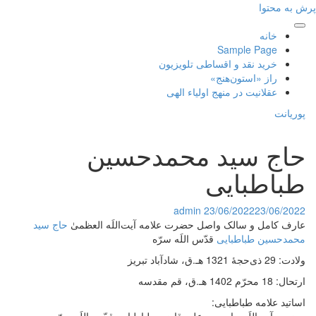
پرش به محتوا
خانه
Sample Page
خرید نقد و اقساطی تلویزیون
راز «استون‌هنج»
عقلانیت در منهج اولیاء الهی
پوریانت
حاج سید محمدحسین
طباطبایی
admin
23/06/2022
23/06/2022
عارف کامل و سالک واصل حضرت علامه آیت‌اللَه العظمیٰ
حاج سید
محمدحسین طباطبایی
قدّس اللَه سرّه
ولادت: 29 ذی‌حجۀ 1321 هـ.ق، شادآباد تبریز
ارتحال: 18 محرّم‌ 1402 هـ.ق، قم مقدسه
اساتید علامه طباطبایی: