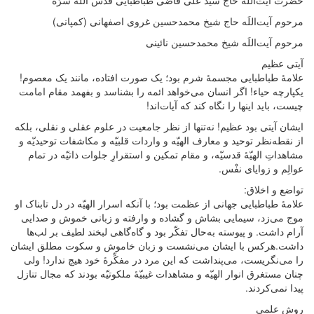
حضرت آیت‌اللَه حاج سید علی قاضی طباطبایی قدّس اللَه سرّه
مرحوم آیت‌اللَه حاج شیخ محمدحسین غروی اصفهانی (کمپانی)
مرحوم آیت‌اللَه شیخ محمدحسین نائینی
آیتی عظیم
علامۀ طباطبایی مجسمۀ شرم بود؛ یک صورت افتاده، مانند یک معصوم!
یکپارچه حیاء! اگر انسان می‌خواهد ائمه را بشناسد و بفهمد مقام امامت
چیست،‌ باید اینها را نگاه کند که آیات‌اند!
ایشان آیتی بود عظیم! نه‌تنها از نظر جامعیت در علوم عقلی و نقلی، بلکه
از نقطه‌نظر توحید و معارف الهیّه و واردات قلبیّه و مکاشفات توحیدیّه و
مشاهداتِ الهیّۀ قدسیّه، و مقام تمکین و استقرارِ جلوات ذاتیّه در تمام
عوالِم و زوایای نفْس.
تواضع و اخلاق:
علامۀ طباطبایی جهانی از عظمت بود؛ با آنکه اسرار الهیّه در دل تابناک او
موج می‌زد، سیمایی بشاش و گشاده و وارفته و زبانی خموش و صدایی
آرام داشت. و پیوسته به‌حال تفکّر بود و گاه‌گاهی لبخند لطیف بر لب‌ها
داشت.هرکس با ایشان می‌نشست و زبان خاموش و سکوت مطلق ایشان
را می‌نگریست، می‌پنداشت که این مرد در مفکِّرۀ خود هیچ ندارد! ولی
چنان مستغرق انوار الهیّه و مشاهدات غیبیّۀ ملکوتیّه بودند که مجال تنازل
پیدا نمی‌کردند.
روش علمی