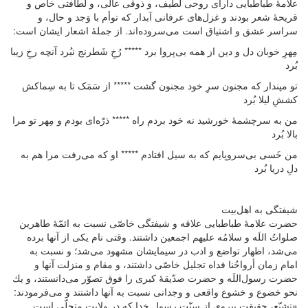
علامۀ طباطبایی داراى روحى لطيف، و ذوقى عالى، و لطافتى خاص و
قریحۀ شعر بودند و غزل‌‏هاى عرفانى آبدار كه توأم با وَجد و حال، و
سراسر عشق و اشتياق است می‌سروده‏‌اند. از جملۀ اشعار ایشان است:
مِهرِ خوبان دل و دين از همه بى‌پروا برد ***** رُخِ شَطرنج نبُرد آنچه رخِ زيبا
بُرد
تو مپندار كه مجنون سرِ خود مجنون گشت ***** از سَمَک تا به سِماكش
كششِ ليلا بُرد
من به سرچشمۀ خورشيد نه خود بردم راه ***** ذرّه‌‏اى بودم و مِهر تو مرا
بالا بُرد
من خَسى بى‌سر‌و‌پايم كه به سيل افتادم ***** او كه می‌رفت مرا هم به
دلِ دريا بُرد
شیفتگی به اهل‌بیت
حضرت علامۀ طباطبایی علاقه و شيفتگى خاصّى نسبت به ائمّۀ طاهرين
صلواتُ اللَه و سلامُه عليهم اجمعين داشتند. وقتى نام يكى از آنها برده
می‌‏شد، اظهار تواضع و ادب در سيمايشان مشهود می‌شد؛ و نسبت به
امام زمان أرواحُنا فداه تجليل خاصّى داشتند، و مقام و منزلت آنها و
حضرت رسول‌اللَه و حضرت صدّيقۀ كبرى را فوق تصوّر می‌دانستند، و يك
نحو خضوع و خشوع واقعى و وجدانى نسبت به آنها داشتند و می‌فرمودند:
«تشيّع، حقيقت پيروى از سنّت رسول خدا كه در ولايت متجلّى است