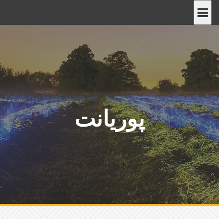
پ
ر
ش
ب
ه
م
ح
ت
و
پوریانت
ا