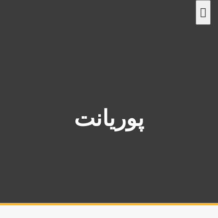
پ
ر
ش
ب
ه
م
ح
ت
و
پوریانت
ا