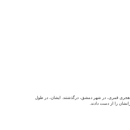
 در روز پنجم جمادی الاولی سال ۶۲ هجری قمری، در شهر دمشق، درگذشتند. ایشان، در طول
انشان را از دست دادند.