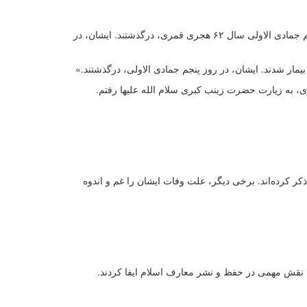
، نقل می‌کند که: «حضرت زینب کبری سلام الله علیها، در روز پنجم جمادی الاولی سال ۶۲ هجری قمری، درگذشتند. ایشان، در
یمار شدند. ایشان، در روز پنجم جمادی الاولی، درگذشتند.»
همسر اسحاق مؤتمن، فرزند امام جعفر صادق علیه السلام، نقل می‌کند که: «من، در سال ۶۲ هجری قمری، به زیارت حضرت زینب کبری سلام الله علیها رفتم.
ر کرده‌اند. برخی دیگر، علت وفات ایشان را غم و اندوه
 نقش مهمی در حفظ و نشر معارف اسلام ایفا کردند.