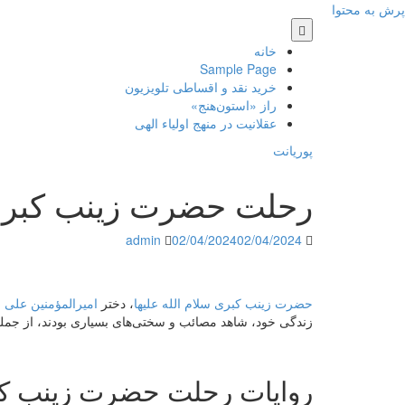
پرش به محتوا
خانه
Sample Page
خرید نقد و اقساطی تلویزیون
راز «استون‌هنج»
عقلانیت در منهج اولیاء الهی
پوریانت
رحلت حضرت زینب کبری س
admin
02/04/2024
02/04/2024
حضرت زینب کبری سلام الله علیها
، دختر
امیرالمؤمنین علی ع
زندگی خود، شاهد مصائب و سختی‌های بسیاری بودند، از جمل
روایات رحلت حضرت زینب کبر