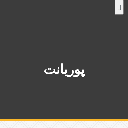
پ
ر
ش
ب
ه
م
ح
ت
و
پوریانت
ا