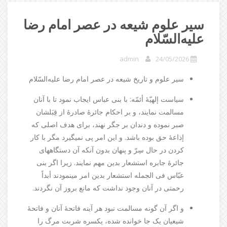
سير علوم‌ شيعه‌ در عصر امام‌ رضا
عليه‌السّلام
admin
24/05/2026
سير علوم‌ و تاريخ‌ شيعه‌ در عصر امام‌ رضا عليه‌السّلام
سياست‌ إلهيّۀ أئمّه‌: با بنی عباس‌ ايجاب‌ نمود تا با آنان‌
مسالمت‌ نمايند، و بر احکام‌ جائرۀ صادرۀ از قِبَلشان‌
صبر نموده‌ و دندان‌ بر جگر نهند، برای هدف‌ اصلی که‌
إذاعۀ حق‌ بوده‌ باشد. و اين‌ امر پی نمیگيرد مگر با کار
کردن‌ در حال‌ سِرّ و پنهان‌ بدون‌ آنکه‌ آن‌ دستگاههای
جائرۀ جابره‌ استشعار بدين‌ مهم‌ نمايند. زيرا اگر بنی
عبّاس‌ فی الجمله‌ استشعار بدين‌ امر مینمودند أبداً
رحمتی در آنان‌ وجود نداشت‌ که‌ مانع‌ بروز آن‌ نگردند.
و اگر آن‌ گونه‌ مسالمت‌ نبود هر آينه‌ فاتحۀ آنان‌ و فاتحۀ
شيعيان‌ يک جا خوانده‌ شده‌، يکسره‌ شربت‌ مرگ‌ را