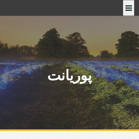
پ
ر
ش
ب
ه
م
ح
ت
و
پوریانت
ا