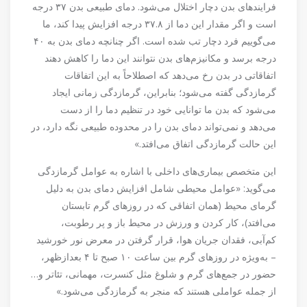
فرایند‌های بدن دچار اختلال می‌شود. دمای طبیعی بدن ۳۷ درجه
است و اگر مقدار این دما از ۳۷.۸ درجه افزایش پیدا کند، ما
می‌گوییم فرد دچار تب شده است. اگر چنانچه دمای بدن به ۴۰
درجه برسد و مکانیزم‌های بدن نتوانند این دما را کاهش دهند
اتفاقاتی در بدن رخ می‌دهد که اصطلاحاً به این اتفاقات
گرمازدگی گفته می‌شود؛ بنابراین، گرمازدگی زمانی ایجاد
می‌شود که بدن ما توانایی خود در تنظیم دما را از دست
می‌دهد و نمی‌تواند دمای بدن را در محدوده طبیعی نگه دارد، در
این حالت گرمازدگی اتفاق می‌افتد.»
این متخصص بیماری‌های داخلی با اشاره به عوامل گرمازدگی
می‌گوید: «عوامل محیطی شامل افزایش دمای بدن به دلیل
گرمای محیط (همان اتفاقی که در روز‌های گرم تابستان
می‌افتد)، کار کردن و ورزش در محیط باز و پر رطوبت،
کم‌آبی، فقدان جریان هوا، قرار گرفتن در معرض نور خورشید
– به‌ویژه در روز‌های گرم بین ساعت ۱۰ صبح تا ۴ بعدازظهر،
حضور در جمع‌های گرم و شلوغ مثل کنسرت، مهمانی، تئاتر و…
از جمله عواملی هستند که منجر به گرمازدگی می‌شود.»