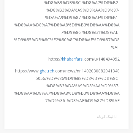
%D8%B9%DB%8C-%D8%A7%D8%B2-
%D8%B3%DA%A9%D8%AA%D9%87-
%DA%A9%D9%87-%D8%AF%D8%B1-
%D8%AA%D8%A7%D8%A8%D8%B3%D8%AA%D8%A
7%D9%86-%D8%B1%D8%AE-
%D9%85%DB%8C%E2%80%8C%D8%AF%D9%87%D8
%AF
https://
khabarfarsi
.com/u/148494052
https://www.
ghatreh
.com/news/nn1402030882041348
5056/%D9%86%D9%88%D8%B9%DB%8C-
%D8%B3%DA%A9%D8%AA%D9%87-
%D8%AA%D8%A7%D8%A8%D8%B3%D8%AA%D8%A
7%D9%86-%D8%AF%D9%87%D8%AF
لینک کوتاه