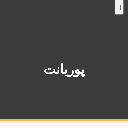
پ
ر
ش
ب
ه
م
ح
ت
و
پوریانت
ا