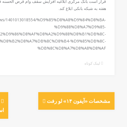
هفته به شبکه بانکی ابلاغ کند.
ir/news/1401013018554/%D9%85%D8%A8%D9%84%D8%BA-
%D9%88%D8%A7%D9%85-
2%D9%86%D8%AF%D8%A2%D9%88%D8%B1%DB%8C-
%D8%B2%D8%A7%DB%8C%D8%B4-%D9%85%DB%8C-
%DB%8C%D8%A7%D8%A8%D8%AF
لینک کوتاه
مشخصات «آیفون ۱۴» لو رفت
اس