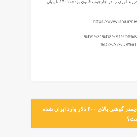
قرار است بانک مرکزی ابلاغیه افزایش سقف وام قرض الحسنه فرزند آوری را در چارچوب قانون بودجه۱۴۰۱ تا پایان
https://www.isna.
%D9%81%D8%B1%D8%B
%D8%A7%D9%81
چقدر گوشی بالای ۶۰۰ دلار وارد ایران شده
ت؟