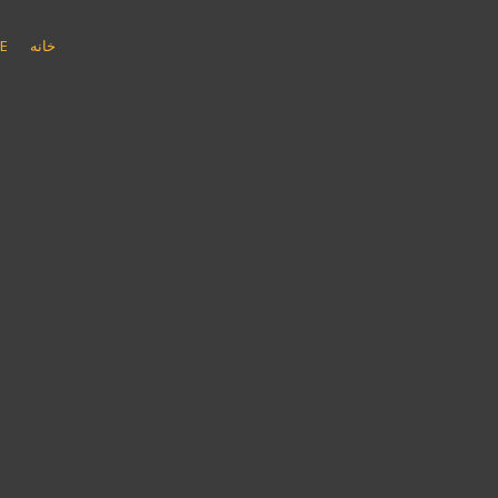
پ
ر
خانه
E
ش
ب
ه
م
ح
ت
و
ا