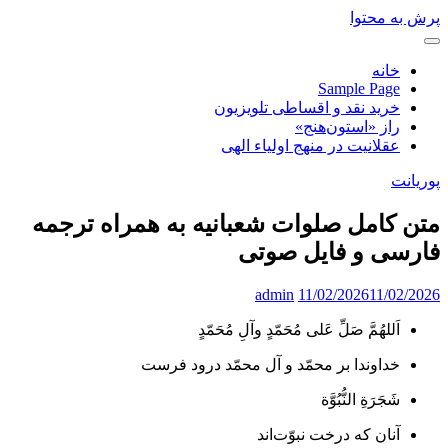
پرش به محتوا
خانه
Sample Page
خرید نقد و اقساطی تلویزیون
راز «استون‌هنج»
عقلانیت در منهج اولیاء الهی
پوریانت
متن کامل صلوات شعبانیه به همراه ترجمه
فارسی و فایل صوتی
admin
11/02/2026
11/02/2026
اَللهُمَّ صَلِّ عَلى مُحَمّدٍ وآلِ مُحَمّدٍ
خداوندا بر محمّد و آل محمّد درود فرست
شَجَرَةِ النُّبُوَّة
آنان که درخت نبوّت‌اند