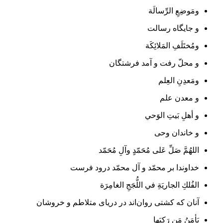
ومَوضِعِ الرِّسالَة
و جایگاه رسالت
ومُختَلَفِ المَلائِكَة
و محلّ رفت و آمد فرشتگان
ومَعدِنِ العِلم
و معدن علم
و أهلِ بَيتِ الوَحي
و خاندان وحی
اللهُمَّ صَلِّ عَلى مُحَمّدٍ وآلِ مُحَمّد
خداوندا بر محمّد و آل محمّد درود فرست
الفُلكِ الجاريَةِ في اللُّجَجِ الغامِرَة
آنان که کشتی روان‌اند در دریای متلاطم و خروشان
يَأمَنُ مَن رَكِبَها