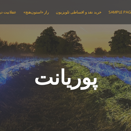
SAMPLE PAG
خرید نقد و اقساطی تلویزیون
راز «استون‌هنج»
عقلانیت در 
پوریانت