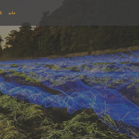
پ
ر
خانه
E
ش
ب
ه
م
ح
ت
و
ا