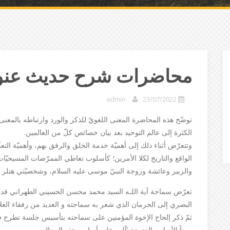
محاضرات شرح حديث عنوا
admin
23/07/2022
توضّح هذه المحاضرة المعنى اللغويّ للذكر والورد وارتباطه بالمع
الكثرة إلى عالم التوحيد بعد بيان خصائص كلّ من العالمين.
وتتعرّض أثناء ذلك إلى أهميّة خدمة الخلق والرفق بهم، وأهميّة ال
الواقع والتاريخ لكلا الأمرين؛ كأسلوب تعاطي الممرّضات المسيحيّ
والزبير وعائشة وزوجة النبيّ موسى عليه السلام، وشخصيّتي هتلر وم
تعرّض سماحة آية اللـه السيد محمد محسن الحسيني الطهراني
البصري إلى الحرمان الذي شعر به سماحته و العديد من رفقاء العلام
ثمّ ذكر إلحاح الإخوة المؤمنين على سماحته بتأسيس جلسة تطرح فيها
مبيناً الأساس الذي تشكّلت على أساسه هذه المجالس.