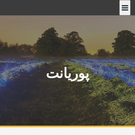
پ
ر
ش
ب
ه
م
ح
ت
و
پوریانت
ا