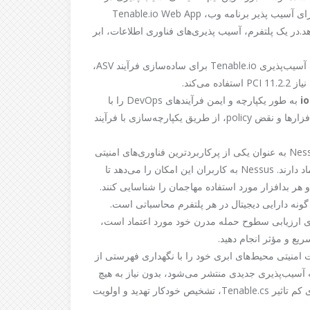
صنعت استفاده کنید. از 10 خطر برتر OWASP گرفته تا اجزای آسیب پذیر برنامه وب، Tenable.io Web App
ی‌دهد.در یک پلتفرم، آسیب پذیری‌های فناوری اطلاعات، ابر
راه‌حل PCI ASV Tenable، از اسکن مدیریت آسیب‌پذیری Tenable.io برای ساده‌سازی فرآیند ASV،
ی‌کند.
i
Tenable.io Container Security به طور یکپارچه و ایمن فرآیندهای DevOps را با
ایجاد قابلیت مشاهده در امنیت، از جمله آسیب‌پذیری‌ها، بدافزارها و نقض policy، از طریق یکپارچه‌سازی با فرآیند
بیش از 30.000 سازمان در سراسر جهان به Nessus به عنوان یکی از پرکاربردترین فناوری‌های امنیتی
روی کره زمین و استاندارد طلایی ارزیابی آسیب‌پذیری اعتماد دارند. Nessus به کاربران این امکان را می‌دهد تا
که Policy‌ها را نقض می‌کنند و هر بدافزار مورد استفاده مهاجمان را شناسایی کنند.
هر گونه دارایی دیجیتال در هر پلتفرم محاسباتی است.
برای ارزیابی سطوح حمله مدرن خود مورد اعتماد است،
یع و مؤثر انجام دهید.
ت امنیتی محیط‌های ابری خود را با نگهداری فهرستی از
ه آسیب‌پذیری جدیدی منتشر می‌شود، بدون نیاز به هیچ
اقدامی توسط کاربر، ارزیابی کنند.با اسکن بدون عامل ابری کم تاثیر Tenable.cs، تشخیص خودکار تهدید و اولویت