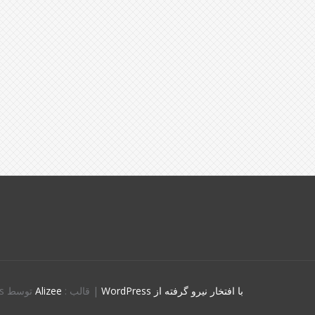
با افتخار نیرو گرفته از WordPress
|
قالب :
Alizee
توسط aThemes