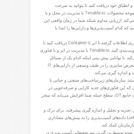
 انطباق خود دریافت کنید تا بتوانید به سرعت
آسیب‌پذیری‌ها را شناسایی، بررسی و اولویت‌بندی کنید. مجموعه محصولات Tenable.sc با مدیریت در محل و با
فراهم می‌کند. ارزیابی مداوم شبکه شما در زمان واقعی این
کدام آسیب‌پذیری‌ها و دارایی‌ها را ابتدا با
یک نمای مبتنی بر ریسک از کل سطح حمله خود از فناوری اطلاعات گرفته تا ابر تا Container دریافت کنید تا
بتوانید به سرعت آسیب‌پذیری‌ها را شناسایی، بررسی و اولویت‌بندی کنید. Tenable.io با مدیریت در ابر و با فناوری
‌کند. با توانایی پیش بینی اینکه کدام یک از مسائل
امنیتی را ابتدا باید اصلاح کرد. Tenable.io قرار گرفتن در معرض سایبری را در طیف وسیعی از دارایی‌های IT
 اندازه گیری می‌کند.
همگرایی هستند. سازمان‌های زیرساخت‌های صنعتی و حیاتی با
تفاده می‌کنند.در حالی که این فناوری‌های جدید کارایی و صرفه‌جویی در
هزینه‌ها را به همراه دارند، اما بدون خطر نیستند.بدون امنیت جامع OT، سطح حمله شما افزایش می‌یابد که منجر
اه حل تجسم، تجزیه و تحلیل و اندازه گیری پیشرفته، برای درک و
کاهش قرار گرفتن در معرض سایبری خود استفاده کنید.Lumin داده‌های آسیب‌پذیری را به بینش‌های معناداری
زمان‌تان کمک کند.
 شده توسط بزرگترین تیم تحقیقاتی آسیب پذیری در