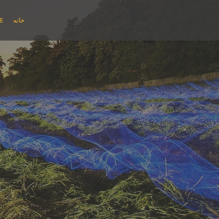
پ
ر
خانه
E
ش
ب
ه
م
ح
ت
و
ا