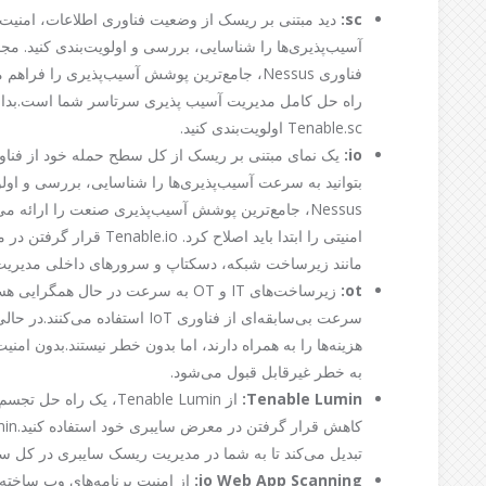
sc
:
دید مبتنی بر ریسک از وضعیت فناوری اطلاعات، امنیت و
فناوری Nessus، جامع‌ترین پوشش آسیب‌پذیری را 
راه حل کامل مدیریت آسیب پذیری سرتاسر شما است.بدانید که 
Tenable.sc اولویت‌بندی کنید.
:
io
Nessus، جامع‌ترین پوشش آسیب‌پذیری صنعت را ارائه می
مانند زیرساخت شبکه، دسکتاپ و سرورهای داخلی مدیریت و
ot
:
زیرساخت‌های IT و OT به سرعت در حال 
سرعت بی‌سابقه‌ای از فناوری IoT اس
به خطر غیرقابل قبول می‌شود.
Tenable Lumin
:
از Tenable Lumin، یک ر
تبدیل می‌کند تا به شما در مدیریت ریسک سایبری در کل سا
io Web App Scanning
:
از امنیت برنامه‌های وب ساخته