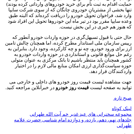
حمایت اقدام به ثبت نام برای خرید خودروهای وارداتی کرده بودند)
تنها بخشی از مشتریانِ خودروی چانگان که از سوی شرکت سایپا
وارد شد، فراخوان تحویل خودرو را دریافت کرده‌اند که البته طبق
وعده سایپا مقرر بود در تیر ماه این خودروها تحویل این افراد شود
که هنوز هم خبری در این بخش نیست.
حال حتی با قبول تسیهل‌گری در حوزه واردات خودرو آنطور که
رییس سازمان ملی استاندار مطرح کرده، اما همچنان چالش تامین
ارز برای ورود خودرو، چه نو و چه کارکرده، وجود دارد. بنابراین به
رغم حل موانع قانونی و استانداردی در حوزه واردات خودرو به
کشور همچنان باید منتظر باشیم تا بانک مرکزی به عنوان متولی
حوزه سیاست‌گذاری ارزی امکان منابع مالی لازم را در اختیار
واردکنندگان قرار دهد.
جهت مشاهده لیست قیمت روز خودرو های داخلی و خارجی می
توانید به صفحه لیست
قیمت روز خودرو
در خبرآنلاین مراجعه کنید.
صبح تازه
لینک کوتاه
مجموعه سخنرانی های عید غدیر خم آیت الله طهرانی
جلدهای نهم، دهم، یازده، و دوازده امام شناسی حضرت علامه
طهرانی