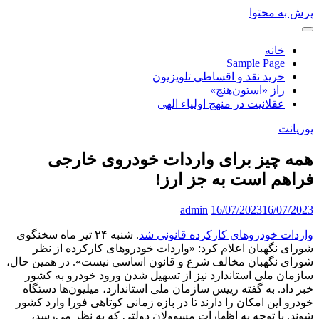
پرش به محتوا
خانه
Sample Page
خرید نقد و اقساطی تلویزیون
راز «استون‌هنج»
عقلانیت در منهج اولیاء الهی
پوریانت
همه چیز برای واردات خودروی خارجی
فراهم است به جز ارز!
admin
16/07/2023
16/07/2023
واردات خودروهای کارکرده قانونی شد
. شنبه ۲۴ تیر ماه سخنگوی
شورای نگهبان اعلام کرد: «واردات خودروهای کارکرده از نظر
شورای نگهبان مخالف شرع و قانون اساسی نیست». در همین حال،
سازمان ملی استاندارد نیز از تسهیل شدن ورود خودرو به کشور
خبر داد. به گفته رییس سازمان ملی استاندارد، میلیون‌ها دستگاه
خودرو این امکان را دارند تا در بازه زمانی کوتاهی فورا وارد کشور
شوند. با توجه به اظهارات مسوولان دولتی که به نظر می‌رسد،