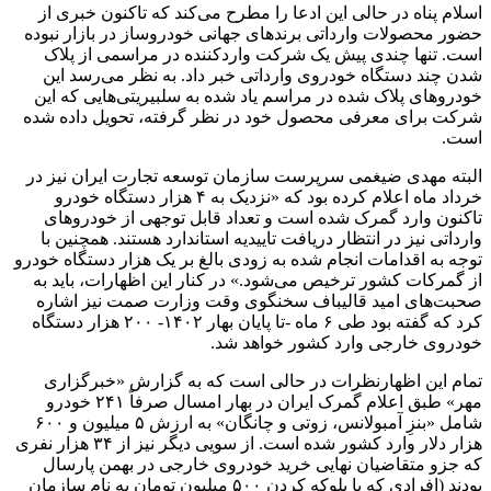
اسلام پناه در حالی این ادعا را مطرح می‌کند که تاکنون خبری از
حضور محصولات وارداتی برندهای جهانی خودروساز در بازار نبوده
است. تنها چندی پیش یک شرکت واردکننده در مراسمی از پلاک
شدن چند دستگاه خودروی وارداتی خبر داد. به نظر می‌رسد این
خودروهای پلاک شده در مراسم یاد شده به سلبیریتی‌هایی که این
شرکت برای معرفی محصول خود در نظر گرفته، تحویل داده شده
است.
البته مهدی ضیغمی سرپرست سازمان توسعه تجارت ایران نیز در
خرداد ماه اعلام کرده بود که «نزدیک به ۴ هزار دستگاه خودرو
تاکنون وارد گمرک شده است و تعداد قابل توجهی از خودروهای
وارداتی نیز در انتظار دریافت تاییدیه استاندارد هستند. همچنین با
توجه به اقدامات انجام شده به زودی بالغ بر یک هزار دستگاه خودرو
از گمرکات کشور ترخیص می‌شود.» در کنار این اظهارات، باید به
صحبت‌های امید قالیباف سخنگوی وقت وزارت صمت نیز اشاره
کرد که گفته بود طی ۶ ماه -تا پایان بهار ۱۴۰۲- ۲۰۰ هزار دستگاه
خودروی خارجی وارد کشور خواهد شد.
تمام این اظهارنظرات در حالی است که به گزارش «خبرگزاری
مهر» طبق اعلام گمرک ایران در بهار امسال صرفاً ۲۴۱ خودرو
شامل «بنزِ آمبولانس، زوتی و چانگان» به ارزش ۵ میلیون و ۶۰۰
هزار دلار وارد کشور شده است. از سویی دیگر نیز از ۳۴ هزار نفری
که جزو متقاضیان نهایی خرید خودروی خارجی در بهمن پارسال
بودند (افرادی که با بلوکه کردن ۵۰۰ میلیون تومان به نام سازمان