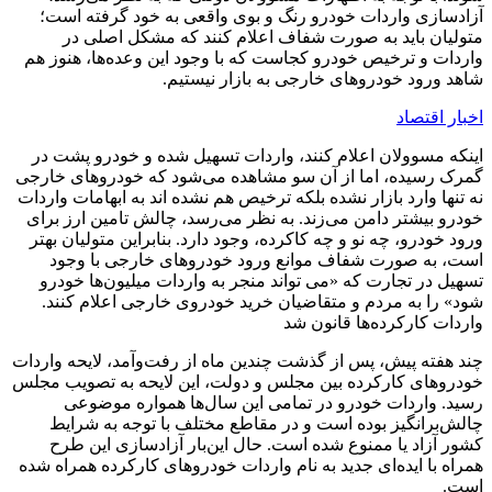
آزادسازی واردات خودرو رنگ و بوی واقعی به خود گرفته است؛
متولیان باید به صورت شفاف اعلام کنند که مشکل اصلی در
واردات و ترخیص خودرو کجاست که با وجود این وعده‌ها، هنوز هم
شاهد ورود خودروهای خارجی به بازار نیستیم.
اخبار اقتصاد
اینکه مسوولان اعلام ‌کنند، واردات تسهیل شده و خودرو پشت در
گمرک رسیده، اما از آن سو مشاهده می‌شود که خودروهای خارجی
نه تنها وارد بازار نشده بلکه ترخیص هم نشده اند به ابهامات واردات
خودرو بیشتر دامن می‌زند. به نظر می‌رسد، چالش تامین ارز برای
ورود خودرو، چه نو و چه کاکرده، وجود دارد. بنابراین متولیان بهتر
است، به صورت شفاف موانع ورود خودروهای خارجی با وجود
تسهیل در تجارت که «می تواند منجر به واردات میلیون‌ها خودرو
شود» را به مردم و متقاضیان خرید خودروی خارجی اعلام کنند.
واردات کارکرده‌ها قانون شد
چند هفته پیش، پس از گذشت چندین ماه از رفت‌وآمد، لایحه واردات
خودروهای کارکرده بین مجلس و دولت، این لایحه به تصویب مجلس
رسید. واردات خودرو در تمامی این سال‌ها همواره موضوعی
چالش‌برانگیز بوده است و در مقاطع مختلف با توجه به شرایط
کشور آزاد یا ممنوع شده است. حال این‌بار آزادسازی این طرح
همراه با ایده‌ای جدید به نام واردات خودروهای کارکرده همراه شده
است.