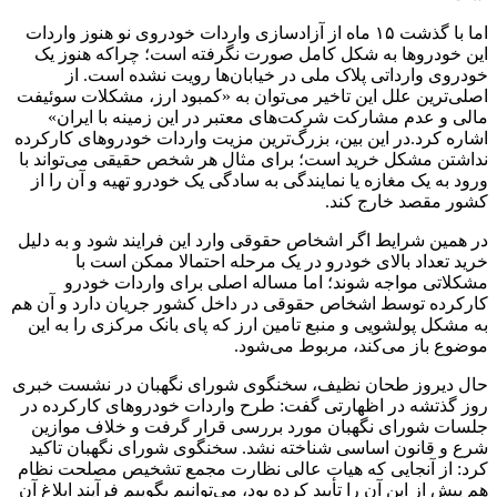
اما با گذشت ۱۵ ماه از آزادسازی واردات خودروی نو هنوز واردات
این خودروها به شکل کامل صورت نگرفته است؛ چراکه هنوز یک
خودروی وارداتی پلاک ملی در خیابان‌ها رویت نشده است. از
اصلی‌ترین علل این تاخیر می‌توان به «کمبود ارز، مشکلات سوئیفت
مالی و عدم مشارکت شرکت‌های معتبر در این زمینه با ایران»
اشاره کرد.در این بین، بزرگ‌ترین مزیت واردات خودروهای کارکرده
نداشتن مشکل خرید است؛ برای مثال هر شخص حقیقی می‌تواند با
ورود به یک مغازه یا نمایندگی به سادگی یک خودرو تهیه و آن را از
کشور مقصد خارج کند.
در همین شرایط اگر اشخاص حقوقی وارد این فرایند شود و به دلیل
خرید تعداد بالای خودرو در یک مرحله احتمالا ممکن است با
مشکلاتی مواجه شوند؛ اما مساله اصلی برای واردات خودرو
کارکرده توسط اشخاص حقوقی در داخل کشور جریان دارد و آن هم
به مشکل پولشویی و منبع تامین ارز که پای بانک مرکزی را به این
موضوع باز می‌کند، مربوط می‌شود.
حال دیروز طحان نظیف، سخنگوی شورای نگهبان در نشست خبری
روز گذتشه در اظهارتی گفت: طرح واردات خودروهای کارکرده در
جلسات شورای نگهبان مورد بررسی قرار گرفت و خلاف موازین
شرع و قانون اساسی شناخته نشد. سخنگوی شورای نگهبان تاکید
کرد: از آنجایی که هیات عالی نظارت‌ مجمع تشخیص مصلحت نظام
هم پیش از این آن را تأیید کرده‌ بود، می‌توانیم بگوییم فرآیند ابلاغ آن