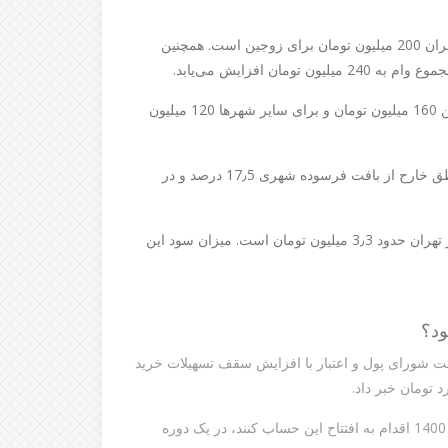
در حال حاضر مبلغ وام خرید مسکن از محل اوراق حق تقدم در تهران 200 میلیون تومان برای زوجین است. همچنین
این وام در مراکز استان و شهرهای بالای 200هزار نفر برای زوجین 160 میلیون تومان و برای سایر شهرها 120 میلیون
نرخ سود تسهیلات خرید مسکن از محل اوراق حق تقدم برای مناطق خارح از بافت فرسوده شهری 17٫5 درصد و در
میزان اقساط ماهانه وام 200 میلیون تومانی خرید مسکن در شهر تهران حدود 3٫3 میلیون تومان است. میزان سود این
ود؟
 شورای پول و اعتبار با افزایش سقف تسهیلات خرید
تومان خبر داد.
بر این اساس دارندگان حساب پس‌انداز مسکن جوانان که از سال 1400 اقدام به افتتاح این حساب کنند، در یک دوره