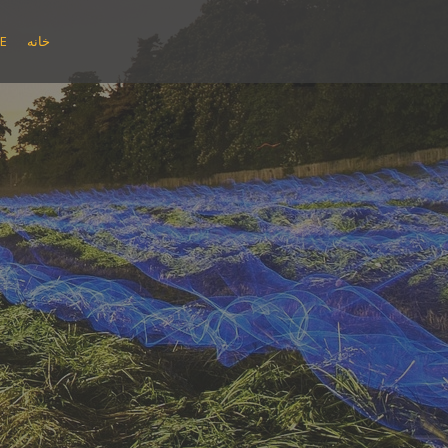
پ
ر
خانه
E
ش
ب
ه
م
ح
ت
و
ا