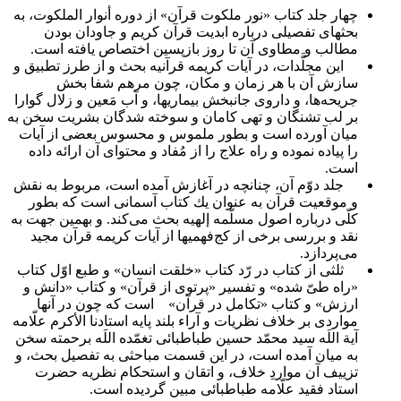
چهار جلد كتاب «نور ملكوت قرآن» از دوره أنوار الملكوت، به
بحثهاى تفصیلى درباره ابدیت قرآن كریم و جاودان بودن
مطالب و مطاوى آن تا روز بازپسین اختصاص یافته است.
این مجلَّدات، در آیات كریمه قرآنیه بحث و از طرز تطبیق و
سازش آن با هر زمان و مكان، چون مرهم شفا بخش
جریحه‌ها، و داروى جانبخش بیماریها، و آب مَعین و زلال گوارا
بر لب تشنگان و تهى كامان و سوخته شدگان بشریت سخن به
میان آورده است و بطور ملموس و محسوس بعضى از آیات
را پیاده نموده و راه علاج را از مُفاد و محتواى آن ارائه داده
است.
جلد دوّم آن، چنانچه در آغازش آمده است، مربوط به نقش
و موقعیت قرآن به عنوان یك كتاب آسمانى است كه بطور
كلّى درباره اصول مسلّمه إلهیه بحث مى‌كند. و بهمین جهت به
نقد و بررسى برخى از كج‌فهمیها از آیات كریمه قرآن مجید
مى‌پردازد.
ثلثى از كتاب در رّد كتاب «خلقت انسان» و طبع اوّل كتاب
«راه طىّ شده» و تفسیر «پرتوى از قرآن» و كتاب «دانش و
ارزش» و كتاب «تكامل در قرآن»
است كه چون در آنها
مواردى بر خلاف نظریات و آراء بلند پایه استادنا الأكرم علّامه
آیة اللَه سید محمّد حسین طباطبائى تغمّده اللَه برحمته سخن
به میان آمده است، در این قسمت مباحثى به تفصیل بحث، و
تزییف آن مواردِ خلاف، و اتقان و استحكام نظریه حضرت
استاد فقید علّامه طباطبائى مبین گردیده است.