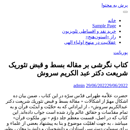
پرش به محتوا
خانه
Sample Page
خرید نقد و اقساطی تلویزیون
راز «استون‌هنج»
عقلانیت در منهج اولیاء الهی
پوریانت
کتاب نگرشی بر مقاله بسط و قبض تئوریک
شریعت دکتر عبد الکریم سروش
admin
29/06/2022
29/06/2022
حضرت‌ علاّمه‌ طهرانی قدّس‌ سرّه‌ در اين‌ كتاب‌ ، ضمن‌ بيان‌ ده‌
اشكال‌ مهمّ از اشكالات‌ « مقالة‌ بسط‌ و قبض‌ تئوريك‌ شريعت‌ دكتر
عبدالكريم‌ سروش‌» ، از ايراداتي‌ كه‌ به‌ حجّيّت‌ و ابديّت‌ قرآن‌ و به
تمام‌ مقدّسات‌ و حقائق‌ عالم‌ وارد شده‌ است‌ جواب‌ داده‌اند. اين‌
كتاب‌ كه‌ در اصل‌، قسمت‌ معظم‌ جلد دوّم‌ « نور ملكوت‌ قرآن‌»
ميباشد ، به‌ جهت‌ اهمّيّت‌ موضوع‌ و بنا به‌ پيشنهاد بعضي‌ از علماء و
براي‌ سهولت‌ دسترسي‌ استادان‌ و دانشجويان‌ و دانش‌پژوهان‌ ، بطور