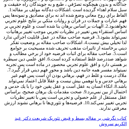
جداگانه‌ و بدون‌ هيچگونه‌ تصرّفي‌ ، طبع‌ و به‌ جويندگان‌ راه‌ حقيقت‌ و
سبل‌ سلام‌ اهداء گرديده‌ است‌ .اشكالات ده‌گانه مولف بر مقاله:1.
الفاظ براي روح معاني وضع شده اند نه براي مصاديق و نمونه‌ها پس
فهم عبارات و جملات در قرآن و روايات متكي بر نتايج علوم تجربي
نخواهدبود.2. الهيات بر اساس برهان بنا شده است و علوم تجربي بر
اساس استقراء پس تغيير در نظريات تجربي موجب تغيير برهانيات
نمي‌تواند بشود.3. فرضيه صاحب مقاله در عمل قابليت اجرائي ندارد
لذا تخيلي بيش نيست.4. اشكالات صاحب مقاله بر وضعيت تفكر
ديني برخاسته از تاثيرات مذهب تحريف شده مسيحيت بر جوامع
است.5. صاحب مقاله براي اثبات فرضيه خود از برخي مطالب و
شواهد صددرصد غلط استفاده كرده است.6. افق علمي دين سيطره
بر هستي دارد و افق علوم تجربي محصور در ماده است پس تجربه
نميتواند مفسر همه جانبه دين باشد و محور فهم ديني قرار گيرد.7.
ملاك درست و غلط در فهم، برهاني بودن آن است پس فهم غير
برهاني حدس و يا توهمي بيش نيست و عقلاً قابل اعتماد نمي‌تواند
باشد.8. اتكاء انسان به عقل است و عقل يقين خود را با يك حدس و
احتمال از بين نمي‌برد.9. صحت مقدمات يك برهان صحيح، براساس
عقل مستقل از علم حصولي و تجربي است پس با تغيير نظريات
تجربي تغيير نمي‌كند.10. فرضيه‌ها و تئوري‌ها تا برهاني نشوند ارزش
معرفتي ندارند.
کتاب نگرشی بر مقاله بسط و قبض تئوریک شریعت دکتر عبد
الکریم سروش