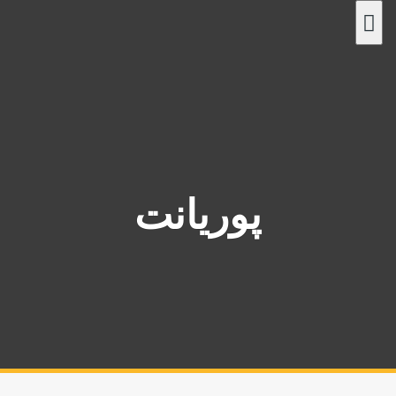
پ
ر
ش
ب
ه
م
ح
ت
و
پوریانت
ا