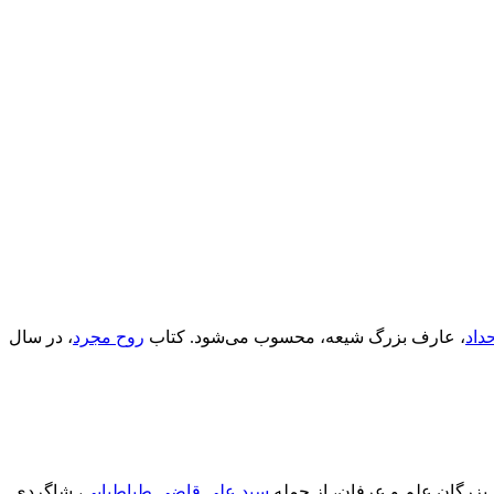
داد
، عارف بزرگ شیعه، محسوب می‌شود. کتاب
روح مجرد
، در سال
سید علی قاضی طباطبایی
، شاگردی