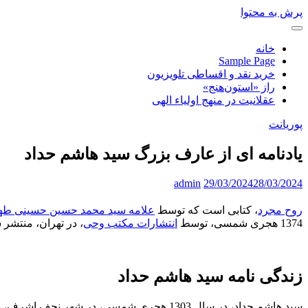
پرش به محتوا
خانه
Sample Page
خرید نقد و اقساطی تلویزیون
راز «استون‌هنج»
عقلانیت در منهج اولیاء الهی
پوریانت
یادنامه ای از عارف بزرگ سید هاشم حداد
admin
29/03/2024
28/03/2024
روح مجرد
، کتابی است که توسط
علامه سید محمد حسین حسینی طه
1374 هجری شمسی، توسط
انتشارات مکتب وحی
، در تهران، منتشر
زندگی نامه سید هاشم حداد
سید هاشم حداد، در سال 1303 هجری شمسی، در شهر نجف اشرف، به دنیا آمد. ایشان، از کودکی، به تحصیل علوم دینی پرداخت و در محضر بزرگان علم و عرفان، از جمله