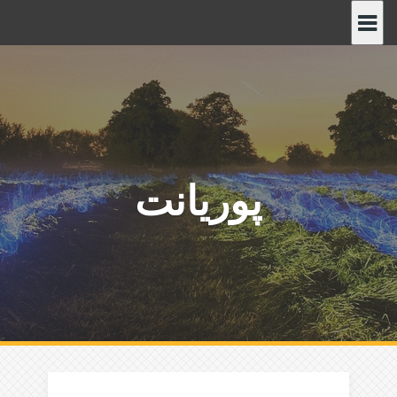
پ
ر
ش
ب
ه
م
ح
ت
پوریانت
و
ا