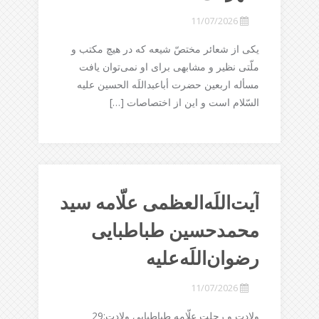
11/07/2026
یکى از شعائر مختصّ شیعه که در هیچ مکتب و
ملّتى نظیر و مشابهى براى او نمى‌توان یافت
مسأله اربعین حضرت أباعبداللَه الحسین علیه
السّلام است و این از اختصاصات […]
آیت‌اللَه‌العظمی علّامه سید
محمدحسین طباطبایی
رضوان‌اللَه‌علیه
11/07/2026
ولادت و رحلت علّامه طباطبایی ولادت:29