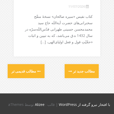
11/07/2026
کتاب نفیس «سیره صالحان» نسخۀ منقّح
سخنرانی‌های حضرت آیة‌اللَه حاج سید
محمدمحسن حسینی طهرانی قدّس‌اللَه‌سرّه در
سال 1432 ه.ق می‌باشد، که به تبیین و اثبات
«حجّیّتِ قول و فعل اولیای‌الهی، […]
مطالب جدید تر
مطالب قدیمی تر
با افتخار نیرو گرفته از WordPress
|
قالب :
Alizee
توسط aThemes