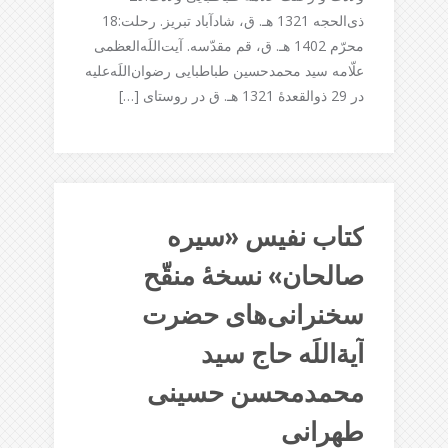
ذی‌الحجه 1321 هـ. ق، شادآباد تبریز. رحلت:18
محرّم‌ 1402 هـ. ق، قم مقدّسه. آیت‌اللَه‌العظمی
علّامه سید محمدحسین طباطبایی رضوان‌اللَه‌علیه
در 29 ذوالقعدۀ 1321 هـ. ق در روستاى […]
کتاب نفیس «سیره
صالحان» نسخۀ منقّح
سخنرانی‌های حضرت
آیة‌اللَه حاج سید
محمدمحسن حسینی
طهرانی