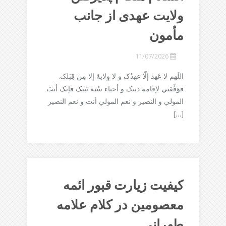
ولایت عهدی از جانب
مأمون
11/07/2026
اللَهم لا عَهد إلّا عهدُک و لا وِلايةَ إلا مِن قِبَلک.
فوَفِّقني لإقامة دينک و أحياء سُنة نَبيک فإنک أنتَ
المولي و النصير و نعم المولي أنت و نعم النصير
[…]
کیفیت زیارت قبور ائمه
معصومین در کلام علامه
طهرانی